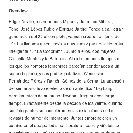
Overview
Edgar Neville, los hermanos Miguel y Jerónimo Mihura,
Tono, José López Rubio y Enrique Jardiel Poncela (la " otra "
generación del 27 al completo, vamos) crearon en junio de
1941 la llamada a ser " revista más audaz para el lector más
inteligente " , " La Codorniz " . Junto a ellos, dos mujeres,
Conchita Montes y la Baronesa Alberta, en unos tiempos en
los que los nombres femeninos parecían condenados a un
segundo plano, y sus padres putativos, Wenceslao
Fernández Flórez y Ramón Gómez de la Serna. La aparición
del semanario tuvo el efecto de un auténtico " big bang " ,
pero las raíces de su humor llevaban fraguándose largo
tiempo. Exactamente desde la década de los veinte, cuando
sus integrantes se conocieron en las redacciones de las
revistas de humor del momento. Juntos emprendieron un
camino en el que periodismo, literatura, teatro y viñetas se
mezclaban sin ningún tipo de complejo y que no tardaría en