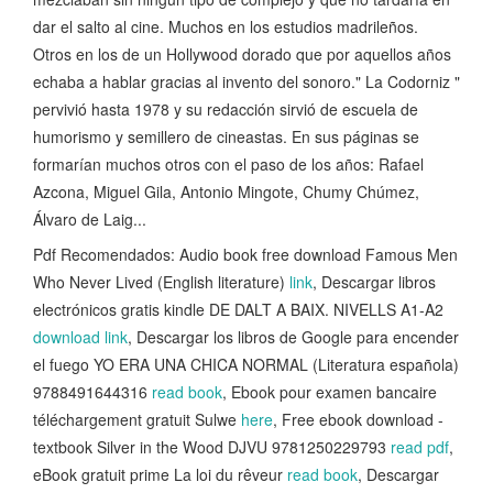
dar el salto al cine. Muchos en los estudios madrileños.
Otros en los de un Hollywood dorado que por aquellos años
echaba a hablar gracias al invento del sonoro." La Codorniz "
pervivió hasta 1978 y su redacción sirvió de escuela de
humorismo y semillero de cineastas. En sus páginas se
formarían muchos otros con el paso de los años: Rafael
Azcona, Miguel Gila, Antonio Mingote, Chumy Chúmez,
Álvaro de Laig...
Pdf Recomendados: Audio book free download Famous Men
Who Never Lived (English literature)
link
, Descargar libros
electrónicos gratis kindle DE DALT A BAIX. NIVELLS A1-A2
download link
, Descargar los libros de Google para encender
el fuego YO ERA UNA CHICA NORMAL (Literatura española)
9788491644316
read book
, Ebook pour examen bancaire
téléchargement gratuit Sulwe
here
, Free ebook download -
textbook Silver in the Wood DJVU 9781250229793
read pdf
,
eBook gratuit prime La loi du rêveur
read book
, Descargar